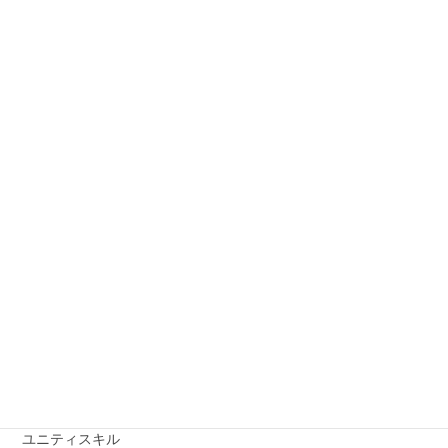
Tweets by sdg_all_dept
カテゴリー
イラスト・キャラクター専攻
インテリア空間ディスプレイ専攻
オープンキャンパス
クリエイティブセミナー
グラフィックWebフォト専攻
ゲーム/3DCG専攻
トピックス
ファッション専攻
ユニティスキル