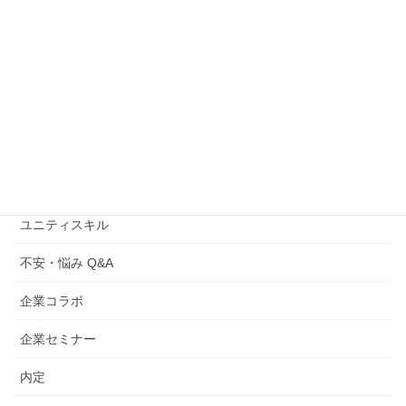
クリエイティブセミナー
グラフィックWebフォト専攻
ゲーム/3DCG専攻
トピックス
ファッション専攻
ユニティスキル
不安・悩み Q&A
企業コラボ
企業セミナー
内定