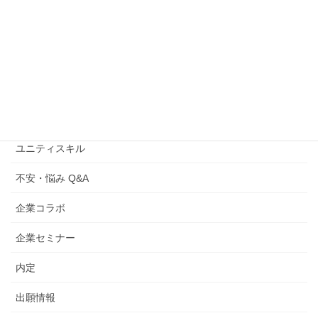
グラフィックWebフォト専攻
ゲーム/3DCG専攻
トピックス
ファッション専攻
ユニティスキル
不安・悩み Q&A
企業コラボ
企業セミナー
内定
出願情報