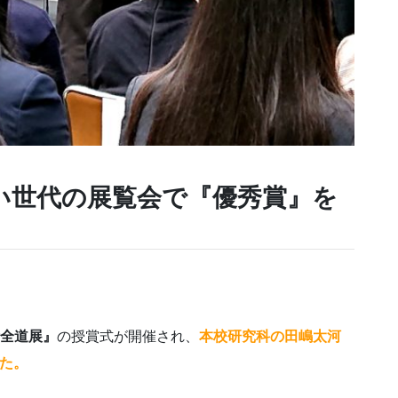
い世代の展覧会で『優秀賞』を
。
全道展』
の授賞式が開催され、
本校研究科の田嶋太河
した。