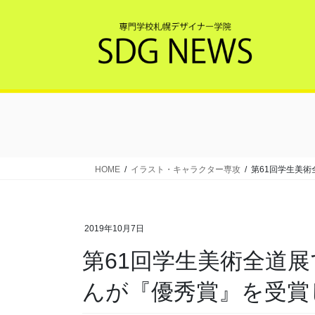
コ
ナ
ン
ビ
テ
ゲ
ン
ー
ツ
シ
へ
ョ
ス
ン
キ
に
ッ
移
プ
動
HOME
イラスト・キャラクター専攻
第61回学生美
2019年10月7日
第61回学生美術全道展で本校研究科の田嶋太河く
んが『優秀賞』を受賞