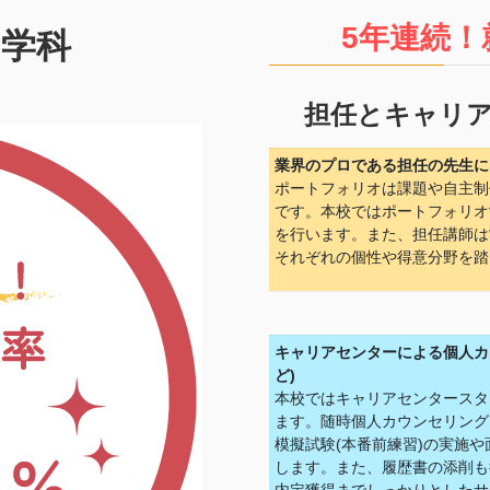
5年連続！
ン学科
担任とキャリ
業界のプロである担任の先生に
ポートフォリオは課題や自主制
です。本校ではポートフォリオ
を行います。また、担任講師は
それぞれの個性や得意分野を踏
キャリアセンターによる個人カ
ど)
本校ではキャリアセンタースタ
ます。随時個人カウンセリング
模擬試験(本番前練習)の実施
します。また、履歴書の添削も