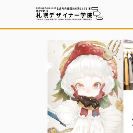
コ
ナ
ン
ビ
テ
ゲ
ン
ー
ツ
シ
へ
ョ
ス
ン
キ
に
ッ
移
プ
動